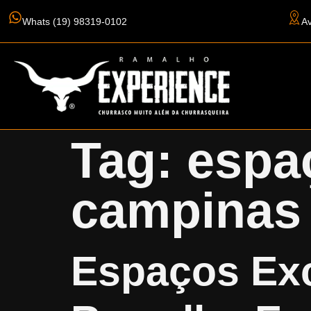
Whats (19) 98319-0102
Av
Tag:
espa
campinas
Espaços Exc