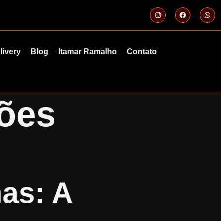
livery
Blog
Itamar Ramalho
Contato
iões
as: A