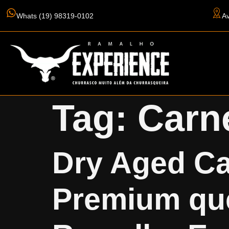
Whats (19) 98319-0102
Av
Tag:
Carn
Dry Aged Ca
Premium que